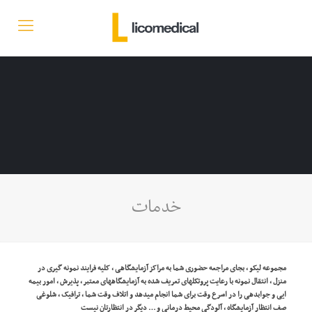
خدمات
مجموعه لیکو ، بجای مراجعه حضوری شما به مراکز آزمایشگاهی ، کلیه فرایند نمونه گیری در
منزل ، انتقال نمونه با رعایت پروتکلهای تعریف شده به آزمایشگاههای معتبر ، پذیرش ، امور بیمه
ایی و جوابدهی را در اسرع وقت برای شما انجام میدهد و اتلاف وقت شما ، ترافیک ، شلوغی
صف انتظار آزمایشگاه ، آلودگی محیط درمانی و … دیگر در انتظارتان نیست