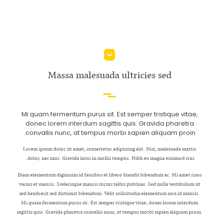
Massa malesuada ultricies sed
Mi quam fermentum purus sit. Est semper tristique vitae,
donec lorem interdum sagittis quis. Gravida pharetra
convallis nunc, at tempus morbi sapien aliquam proin.
Lorem ipsum dolor sit amet, consectetur adipiscing elit. Nisi, malesuada mattis
dolor, nec mus. Gravida lacus in mollis tempus. Nibh eu magna euismod cras.
Diam elementum dignissim id faucibus et libero blandit bibendum ac. Mi amet risus
varius et mauris. Scelerisque mauris cursus tellus pulvinar. Sed nulla vestibulum sit
sed hendrerit sed dictumst bibendum. Velit sollicitudin elementum non id mauris.
Mi quam fermentum purus sit. Est semper tristique vitae, donec lorem interdum
sagittis quis. Gravida pharetra convallis nunc, at tempus morbi sapien aliquam proin.