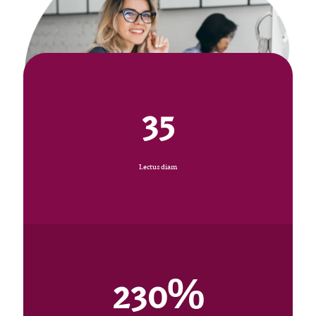
35
Lectus diam
230
%