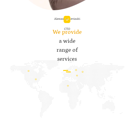
Alexandra Levinski
CTO
We provide
a wide
range of
services