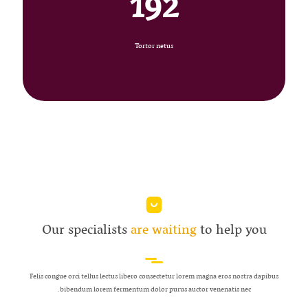
192
Tortor netus
Our specialists
are waiting
to help you
Felis congue orci tellus lectus libero consectetur lorem magna eros nostra dapibus
bibendum lorem fermentum dolor purus auctor venenatis nec.