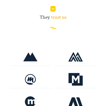
They
trust us