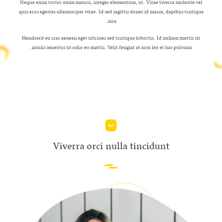
Neque enim tortor enim mauris, integer elementum, ut. Vitae viverra molestie vel
quis eros egestas ullamcorper vitae. Id sed sagittis donec id massa, dapibus tristique
non.
Hendrerit eu cras aenean eget ultricies sed tristique lobortis. Id nullam mattis sit
iaculis senectus ut odio eu mattis. Velit feugiat at arcu leo et hac pulvinar.
Viverra orci nulla tincidunt