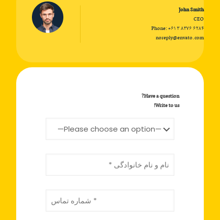
John Smith
CEO
Phone:
+۶۱ ۳ ۸۳۷۶ ۶۲۸۴
noreply@envato.com
Have a question?
Write to us!