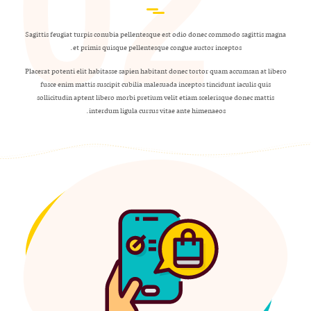
Sagittis feugiat turpis conubia pellentesque est odio donec commodo sagittis magna
et primis quisque pellentesque congue auctor inceptos.
Placerat potenti elit habitasse sapien habitant donec tortor quam accumsan at libero
fusce enim mattis suscipit cubilia malesuada inceptos tincidunt iaculis quis
sollicitudin aptent libero morbi pretium velit etiam scelerisque donec mattis
interdum ligula cursus vitae ante himenaeos.