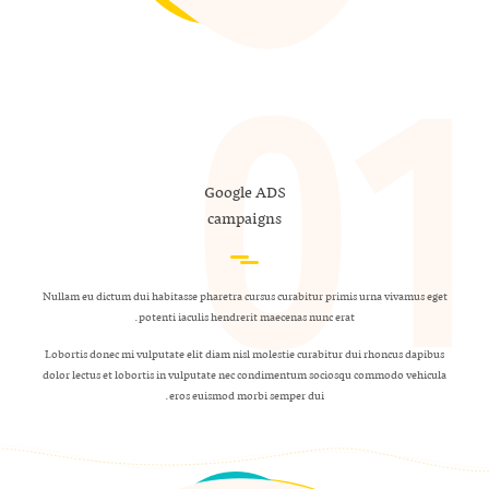
Google ADS
campaigns
Nullam eu dictum dui habitasse pharetra cursus curabitur primis urna vivamus eget
potenti iaculis hendrerit maecenas nunc erat.
Lobortis donec mi vulputate elit diam nisl molestie curabitur dui rhoncus dapibus
dolor lectus et lobortis in vulputate nec condimentum sociosqu commodo vehicula
eros euismod morbi semper dui.