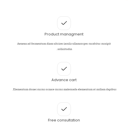
Product managment
Aenean ad fermentum diam ultrices iaculis ullamcorper curabitur suscipit
sollicitudin.
Advance cart
Elementum donec cursus ornare cursus malesuada elementum at nullam dapibus.
Free consultation