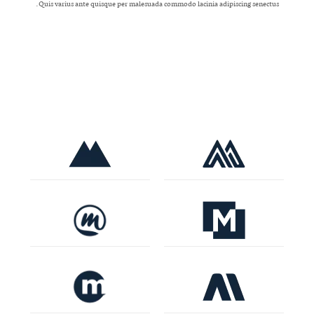
Quis varius ante quisque per malesuada commodo lacinia adipiscing senectus.