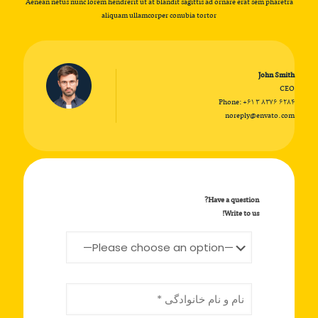
Aenean netus nunc lorem hendrerit ut at blandit sagittis ad ornare erat sem pharetra
aliquam ullamcorper conubia tortor
John Smith
CEO
Phone:
+۶۱ ۳ ۸۳۷۶ ۶۲۸۴
noreply@envato.com
Have a question?
Write to us!