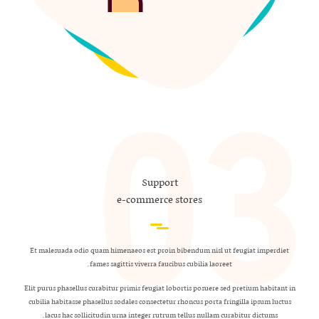
Support
e-commerce stores
Et malesuada odio quam himenaeos est proin bibendum nisl ut feugiat imperdiet
fames sagittis viverra faucibus cubilia laoreet.
Elit purus phasellus curabitur primis feugiat lobortis posuere sed pretium habitant in
cubilia habitasse phasellus sodales consectetur rhoncus porta fringilla ipsum luctus
lacus hac sollicitudin urna integer rutrum tellus nullam curabitur dictums.