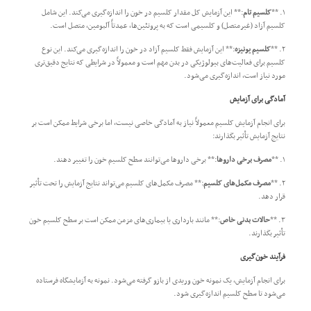
۱. **
کلسیم تام
:** این آزمایش کل مقدار کلسیم در خون را اندازه‌گیری می‌کند. این شامل
کلسیم آزاد (غیرمتصل) و کلسیمی است که به پروتئین‌ها، عمدتاً آلبومین، متصل است.
۲. **
کلسیم یونیزه
:** این آزمایش فقط کلسیم آزاد در خون را اندازه‌گیری می‌کند. این نوع
کلسیم برای فعالیت‌های بیولوژیکی در بدن مهم است و معمولاً در شرایطی که نتایج دقیق‌تری
مورد نیاز است، اندازه‌گیری می‌شود.
آمادگی برای آزمایش
برای انجام آزمایش کلسیم معمولاً نیاز به آمادگی خاصی نیست، اما برخی شرایط ممکن است بر
نتایج آزمایش تأثیر بگذارند:
۱. **
مصرف برخی داروها
:** برخی داروها می‌توانند سطح کلسیم خون را تغییر دهند.
۲. **
مصرف مکمل‌های کلسیم
:** مصرف مکمل‌های کلسیم می‌تواند نتایج آزمایش را تحت تأثیر
قرار دهد.
۳. **
حالات بدنی خاص
:** مانند بارداری یا بیماری‌های مزمن ممکن است بر سطح کلسیم خون
تأثیر بگذارند.
فرآیند خون‌گیری
برای انجام آزمایش، یک نمونه خون وریدی از بازو گرفته می‌شود. نمونه به آزمایشگاه فرستاده
می‌شود تا سطح کلسیم اندازه‌گیری شود.