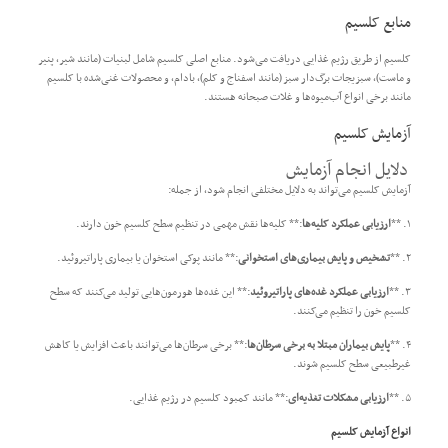
منابع کلسیم
کلسیم از طریق رژیم غذایی دریافت می‌شود. منابع اصلی کلسیم شامل لبنیات (مانند شیر، پنیر
و ماست)، سبزیجات برگ‌دار سبز (مانند اسفناج و کلم)، بادام، و محصولات غنی‌شده با کلسیم
مانند برخی انواع آب‌میوه‌ها و غلات صبحانه هستند.
آزمایش کلسیم
دلایل انجام آزمایش
آزمایش کلسیم می‌تواند به دلایل مختلفی انجام شود، از جمله:
۱. **
ارزیابی عملکرد کلیه‌ها
:** کلیه‌ها نقش مهمی در تنظیم سطح کلسیم خون دارند.
۲. **
تشخیص و پایش بیماری‌های استخوانی
:** مانند پوکی استخوان یا بیماری پاراتیروئید.
۳. **
ارزیابی عملکرد غده‌های پاراتیروئید
:** این غده‌ها هورمون‌هایی تولید می‌کنند که سطح
کلسیم خون را تنظیم می‌کنند.
۴. **
پایش بیماران مبتلا به برخی سرطان‌ها
:** برخی سرطان‌ها می‌توانند باعث افزایش یا کاهش
غیرطبیعی سطح کلسیم شوند.
۵. **
ارزیابی مشکلات تغذیه‌ای
:** مانند کمبود کلسیم در رژیم غذایی.
انواع آزمایش کلسیم