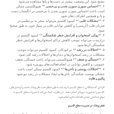
تشنج شود. این وضعیت بیشتر در دست‌ها و پاها مشاهده می‌شود.
۲. **
احساس سوزن سوزن شدن و بی‌حسی
:** هیپوکلسمی ممکن
است باعث احساس سوزن سوزن شدن یا بی‌حسی در انگشتان دست
و پا، و همچنین اطراف دهان شود.
۳. **
مشکلات قلبی
:** کمبود کلسیم می‌تواند منجر به بی‌نظمی در
ضربان قلب (آریتمی) و کاهش توانایی قلب در پمپاژ خون به طور صحیح
شود.
۴. **
پوکی استخوان و افزایش خطر شکستگی
:** کمبود کلسیم در
درازمدت می‌تواند موجب کاهش تراکم استخوان‌ها و افزایش خطر
شکستگی آن‌ها شود.
۵. **
اختلالات در رشد
:** در کودکان، کمبود کلسیم می‌تواند موجب
مشکلات در رشد استخوان‌ها و دندان‌ها و اختلالات رشد کلی شود.
۶. **
خستگی و ضعف
:** هیپوکلسمی می‌تواند باعث خستگی، ضعف
عمومی، و کاهش توانایی در انجام فعالیت‌های روزمره شود.
۷. **
اختلالات پوستی و ناخن‌ها
:** کمبود کلسیم ممکن است باعث
خشکی پوست، شکنندگی ناخن‌ها و ایجاد مشکلات در رشد مو شود.
پیگیری و نظارت
افرادی که مشکلاتی با سطح کلسیم دارند باید به طور منظم تحت نظر پزشک باشند و آزمایش‌های
کلسیم را به صورت دوره‌ای انجام دهند. این نظارت کمک می‌کند تا تغییرات سطح کلسیم به
موقع شناسایی شده و اقدامات لازم انجام شود.
نقش پزشک در مدیریت سطح کلسیم