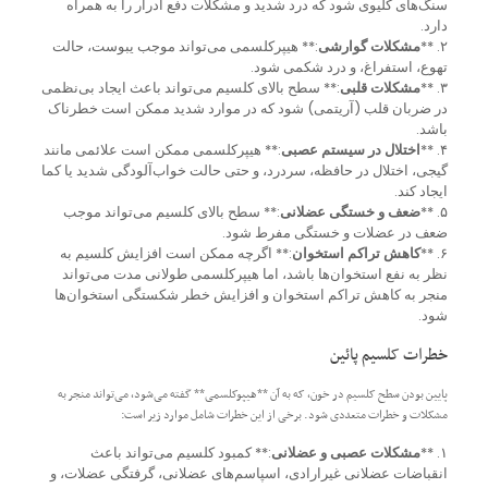
سنگ‌های کلیوی شود که درد شدید و مشکلات دفع ادرار را به همراه
دارد.
۲. **
مشکلات گوارشی
:** هیپرکلسمی می‌تواند موجب یبوست، حالت
تهوع، استفراغ، و درد شکمی شود.
۳. **
مشکلات قلبی
:** سطح بالای کلسیم می‌تواند باعث ایجاد بی‌نظمی
در ضربان قلب (آریتمی) شود که در موارد شدید ممکن است خطرناک
باشد.
۴. **
اختلال در سیستم عصبی
:** هیپرکلسمی ممکن است علائمی مانند
گیجی، اختلال در حافظه، سردرد، و حتی حالت خواب‌آلودگی شدید یا کما
ایجاد کند.
۵. **
ضعف و خستگی عضلانی
:** سطح بالای کلسیم می‌تواند موجب
ضعف در عضلات و خستگی مفرط شود.
۶. **
کاهش تراکم استخوان
:** اگرچه ممکن است افزایش کلسیم به
نظر به نفع استخوان‌ها باشد، اما هیپرکلسمی طولانی مدت می‌تواند
منجر به کاهش تراکم استخوان و افزایش خطر شکستگی استخوان‌ها
شود.
خطرات کلسیم پائین
پایین بودن سطح کلسیم در خون، که به آن **هیپوکلسمی** گفته می‌شود، می‌تواند منجر به
مشکلات و خطرات متعددی شود. برخی از این خطرات شامل موارد زیر است:
۱. **
مشکلات عصبی و عضلانی
:** کمبود کلسیم می‌تواند باعث
انقباضات عضلانی غیرارادی، اسپاسم‌های عضلانی، گرفتگی عضلات، و