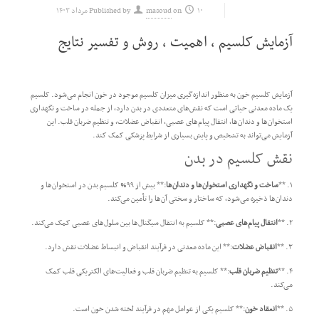
۱۰ مرداد ۱۴۰۳
on
masoud
Published by
آزمایش کلسیم ، اهمیت ، روش و تفسیر نتایج
آزمایش کلسیم خون به منظور اندازه‌گیری میزان کلسیم موجود در خون انجام می‌شود. کلسیم
یک ماده معدنی حیاتی است که نقش‌های متعددی در بدن دارد، از جمله در ساخت و نگهداری
استخوان‌ها و دندان‌ها، انتقال پیام‌های عصبی، انقباض عضلات، و تنظیم ضربان قلب. این
آزمایش می‌تواند به تشخیص و پایش بسیاری از شرایط پزشکی کمک کند.
نقش کلسیم در بدن
۱. **
ساخت و نگهداری استخوان‌ها و دندان‌ها
:** بیش از ۹۹% کلسیم بدن در استخوان‌ها و
دندان‌ها ذخیره می‌شود، که ساختار و سختی آن‌ها را تأمین می‌کند.
۲. **
انتقال پیام‌های عصبی
:** کلسیم به انتقال سیگنال‌ها بین سلول‌های عصبی کمک می‌کند.
۳. **
انقباض عضلات
:** این ماده معدنی در فرآیند انقباض و انبساط عضلات نقش دارد.
۴. **
تنظیم ضربان قلب
:** کلسیم به تنظیم ضربان قلب و فعالیت‌های الکتریکی قلب کمک
می‌کند.
۵. **
انعقاد خون
:** کلسیم یکی از عوامل مهم در فرآیند لخته شدن خون است.