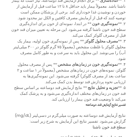
۱. **
آماده‌سازی
:** برای انجام آزمایش قند دوساعته، نیاز است که بیمار
ناشتا باشد. معمولاً بیمار باید حداقل ۸ تا ۱۲ ساعت قبل از آزمایش از
خوردن و نوشیدن غذا خودداری کند. برخی از پزشکان ممکن است
توصیه کنند که قبل از آزمایش مصرف کافئین و الکل نیز محدود شود.
۲. **
نمونه‌گیری خون
:** در ابتدا، نمونه‌ای از خون برای اندازه‌گیری
سطح قند خون ناشتا گرفته می‌شود. این مرحله به تعیین میزان قند خون
قبل از مصرف گلوکز کمک می‌کند.
۳. **
مصرف محلول گلوکز
:** پس از نمونه‌گیری خون اولیه، بیمار یک
محلول گلوکز با غلظت مشخص (معمولاً ۷۵ گرم گلوکز در ۳۰۰ میلی‌لیتر
آب) را می‌نوشد. این محلول باید به سرعت و به طور کامل مصرف
شود.
۴. **
نمونه‌گیری خون در زمان‌های مشخص
:** پس از مصرف محلول
گلوکز، نمونه‌های خون در زمان‌های مشخص (معمولاً در ۱ ساعت و ۲
ساعت بعد از مصرف گلوکز) گرفته می‌شود. این نمونه‌گیری‌ها به
ارزیابی نحوه پردازش قند توسط بدن کمک می‌کند.
۵. **
تجزیه و تحلیل نتایج
:** نتایج آزمایش قند دوساعته بر اساس سطح
قند خون در زمان‌های مختلف اندازه‌گیری می‌شود و به پزشک کمک
می‌کند تا وضعیت قند خون بیمار را ارزیابی کند.
تفسیر نتایج آزمایش قند دوساعته
نتایج آزمایش قند دوساعته به صورت میلی‌گرم در دسی‌لیتر (mg/dL)
گزارش می‌شود. تفسیر نتایج این آزمایش به شرح زیر است:
سطح قند خون ناشتا