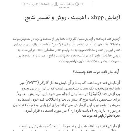
۱۸ مرداد ۱۴۰۳
on
masoud
Published by
آزمایش 2hpp ، اهمیت ، روش و تفسیر نتایج
آزمایش قند دوساعته یا آزمایش تحمل گلوکز (OGTT) یکی از تست‌های مهم در تشخیص دیابت
و اختلالات قند خون است. این آزمایش به پزشکان کمک می‌کند تا نحوه عملکرد بدن در پردازش
قند را ارزیابی کنند و مشکلات مربوط به متابولیسم قند را شناسایی کنند. در این مقاله، به
بررسی جزئیات آزمایش قند دوساعته، نحوه انجام، تفسیر نتایج و اهمیت آن در تشخیص و
مدیریت دیابت و اختلالات قند خون خواهیم پرداخت.
آزمایش قند دوساعته چیست؟
آزمایش قند دوساعته، که به نام آزمایش تحمل گلوکز (OGTT) نیز
شناخته می‌شود، یک تست تشخیصی است که برای ارزیابی نحوه
پردازش قند (گلوکز) توسط بدن انجام می‌شود. این آزمایش معمولاً
برای تشخیص دیابت نوع ۲، پیش‌دیابت و اختلالات قند خون استفاده
می‌شود. همچنین، این آزمایش می‌تواند برای ارزیابی وضعیت قند خون
در دوران بارداری (دیابت بارداری) نیز مورد استفاده قرار گیرد.
نحوه انجام آزمایش قند دوساعته
آزمایش قند دوساعته شامل چند مرحله است که به شرح زیر است: