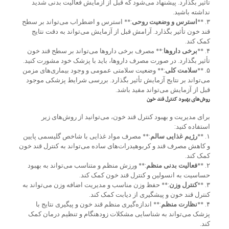
تأثیر بگذارد. پیشنهاد می‌شود که قبل از آزمایش فعالیت بدنی شدید
نداشته باشید.
۳. **
استرس و وضعیت روحی
:** استرس و اضطراب می‌تواند بر سطح
قند خون تأثیر بگذارد. آرامش قبل از آزمایش می‌تواند به دقت نتایج
کمک کند.
۴. **
برخی داروها
:** مصرف برخی داروها می‌تواند بر سطح قند خون
تأثیر بگذارد. در صورت مصرف داروها، باید با پزشک خود مشورت کنید.
۵. **
سلامت کلی
:** وضعیت سلامتی عمومی و وجود بیماری‌های مزمن
می‌تواند بر نتایج آزمایش تأثیر بگذارد. بررسی شرایط پزشکی موجود
قبل از آزمایش می‌تواند مفید باشد.
روش‌های بهبود کنترل قند خون
برای مدیریت و بهبود کنترل قند خون، می‌توانید از روش‌های زیر
استفاده کنید:
۱. **
رژیم غذایی سالم
:** مصرف مواد غذایی با شاخص گلیسمی پایین
و کاهش مصرف قند و کربوهیدرات‌های ساده می‌تواند به کنترل قند خون
کمک کند.
۲. **
فعالیت بدنی منظم
:** ورزش منظم و متناسب می‌تواند به بهبود
حساسیت به انسولین و کنترل قند خون کمک کند.
۳. **
کنترل وزن
:** حفظ وزن مناسب و مدیریت اضافه وزن می‌تواند به
کنترل قند خون و پیشگیری از دیابت کمک کند.
۴. **
نظارت منظم
:** اندازه‌گیری منظم قند خون و پیگیری نتایج با
پزشک می‌تواند به شناسایی مشکلات زودهنگام و تنظیم درمان کمک
کند.