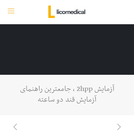
آزمایش 2hpp ، جامعترین راهنمای
آزمایش قند دو ساعته