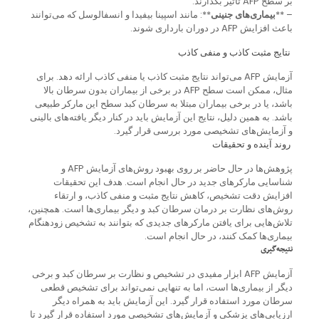
بر سطح AFP تأثیر بگذارند.
– **
بیماری‌های جنینی
**: مانند اسپینا بیفیدا و انسفالوسل که می‌توانند
باعث افزایش AFP در دوران بارداری شوند.
نتایج مثبت کاذب و منفی کاذب
آزمایش AFP می‌تواند نتایج مثبت کاذب یا منفی کاذب ارائه دهد. برای
مثال، ممکن است سطح AFP در برخی از بیماران بدون سرطان بالا
باشد، یا در برخی بیماران مبتلا به سرطان کبد سطح این مارکر طبیعی
باشد. به همین دلیل، نتایج این آزمایش باید در کنار دیگر یافته‌های بالینی
و آزمایش‌های تشخیصی مورد بررسی قرار گیرد.
روند آینده و تحقیقات
پژوهش‌ها در حال حاضر بر روی بهبود روش‌های آزمایش AFP و
شناسایی مارکرهای جدید در حال انجام است. هدف این تحقیقات
افزایش دقت تشخیص، کاهش نتایج مثبت و منفی کاذب، و ارتقاء
روش‌های نظارت بر درمان سرطان کبد و دیگر بیماری‌ها است. همچنین،
تلاش‌هایی برای یافتن مارکرهای جدیدی که بتوانند به تشخیص زودهنگام
بیماری‌ها کمک کنند، در حال انجام است.
نتیجه‌گیری
آزمایش AFP ابزار مفیدی در تشخیص و نظارت بر سرطان کبد و برخی
دیگر از بیماری‌ها است، اما به تنهایی نمی‌تواند برای تشخیص قطعی
سرطان مورد استفاده قرار گیرد. این آزمایش باید به همراه دیگر
ارزیابی‌های پزشکی و آزمایش‌های تشخیصی مورد استفاده قرار گیرد تا