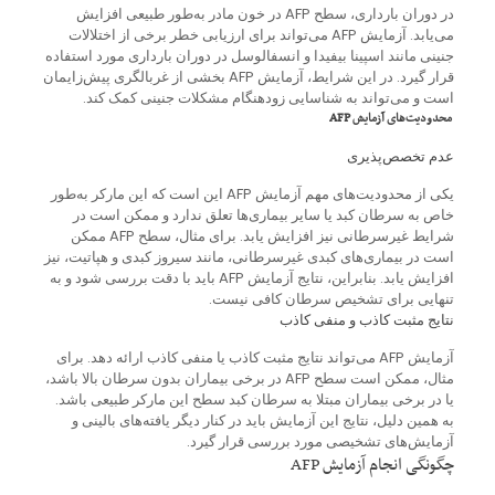
در دوران بارداری، سطح AFP در خون مادر به‌طور طبیعی افزایش
می‌یابد. آزمایش AFP می‌تواند برای ارزیابی خطر برخی از اختلالات
جنینی مانند اسپینا بیفیدا و انسفالوسل در دوران بارداری مورد استفاده
قرار گیرد. در این شرایط، آزمایش AFP بخشی از غربالگری پیش‌زایمان
است و می‌تواند به شناسایی زودهنگام مشکلات جنینی کمک کند.
محدودیت‌های آزمایش AFP
عدم تخصص‌پذیری
یکی از محدودیت‌های مهم آزمایش AFP این است که این مارکر به‌طور
خاص به سرطان کبد یا سایر بیماری‌ها تعلق ندارد و ممکن است در
شرایط غیرسرطانی نیز افزایش یابد. برای مثال، سطح AFP ممکن
است در بیماری‌های کبدی غیرسرطانی، مانند سیروز کبدی و هپاتیت، نیز
افزایش یابد. بنابراین، نتایج آزمایش AFP باید با دقت بررسی شود و به
تنهایی برای تشخیص سرطان کافی نیست.
نتایج مثبت کاذب و منفی کاذب
آزمایش AFP می‌تواند نتایج مثبت کاذب یا منفی کاذب ارائه دهد. برای
مثال، ممکن است سطح AFP در برخی بیماران بدون سرطان بالا باشد،
یا در برخی بیماران مبتلا به سرطان کبد سطح این مارکر طبیعی باشد.
به همین دلیل، نتایج این آزمایش باید در کنار دیگر یافته‌های بالینی و
آزمایش‌های تشخیصی مورد بررسی قرار گیرد.
چگونگی انجام آزمایش AFP