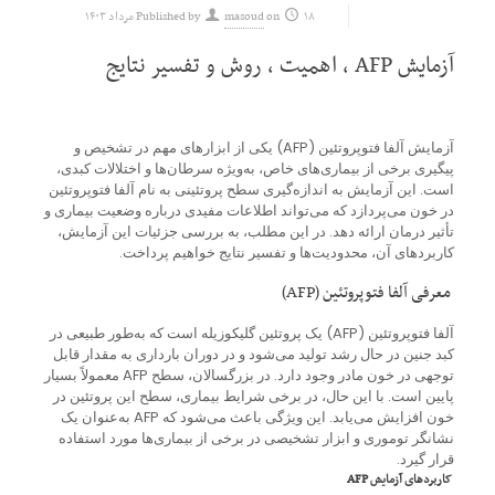
۱۸ مرداد ۱۴۰۳
on
masoud
Published by
آزمایش AFP ، اهمیت ، روش و تفسیر نتایج
آزمایش آلفا فتوپروتئین (AFP) یکی از ابزارهای مهم در تشخیص و
پیگیری برخی از بیماری‌های خاص، به‌ویژه سرطان‌ها و اختلالات کبدی،
است. این آزمایش به اندازه‌گیری سطح پروتئینی به نام آلفا فتوپروتئین
در خون می‌پردازد که می‌تواند اطلاعات مفیدی درباره وضعیت بیماری و
تأثیر درمان ارائه دهد. در این مطلب، به بررسی جزئیات این آزمایش،
کاربردهای آن، محدودیت‌ها و تفسیر نتایج خواهیم پرداخت.
معرفی آلفا فتوپروتئین (AFP)
آلفا فتوپروتئین (AFP) یک پروتئین گلیکوزیله است که به‌طور طبیعی در
کبد جنین در حال رشد تولید می‌شود و در دوران بارداری به مقدار قابل
توجهی در خون مادر وجود دارد. در بزرگسالان، سطح AFP معمولاً بسیار
پایین است. با این حال، در برخی شرایط بیماری، سطح این پروتئین در
خون افزایش می‌یابد. این ویژگی باعث می‌شود که AFP به‌عنوان یک
نشانگر توموری و ابزار تشخیصی در برخی از بیماری‌ها مورد استفاده
قرار گیرد.
کاربردهای آزمایش AFP