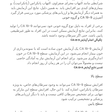
شرایطی مانند التهاب مجرای صفراوی، التهاب پانکراس (پانکراتیت)، و
بیماری‌های کبدی نیز افزایش یابد. به همین دلیل، نتایج این آزمایش باید
به همراه دیگر آزمایش‌ها و ارزیابی‌های پزشکی مورد بررسی قرار گیرد.
آنتی‌ژن CA 19-9 و گروه خونی
برخی از افراد به دلیل نوع گروه خونی خود نمی‌توانند CA 19-9 را تولید
کنند، بنابراین نتایج آزمایش ممکن است در این افراد به طور غیرطبیعی
پایین باشد، حتی اگر سرطان وجود داشته باشد.
چگونگی انجام آزمایش CA 19-9
آزمایش CA 19-9 یک آزمایش خون ساده است که با نمونه‌برداری از
خون بیمار انجام می‌شود. در این آزمایش، سطح CA 19-9 در خون
اندازه‌گیری می‌شود. برای انجام این آزمایش نیاز به آمادگی خاصی
نیست و معمولاً می‌توان آن را در هر زمان از روز انجام داد.
تفسیر نتایج آزمایش CA 19-9
سطح بالا
افزایش سطح CA 19-9 می‌تواند به وجود سرطان‌های خاص، به ویژه
سرطان پانکراس، اشاره کند. با این حال، افزایش سطح این مارکر به
تنهایی برای تشخیص سرطان کافی نیست و باید با دیگر ارزیابی‌های
پزشکی و تشخیصی ترکیب شود.
سطح پایین