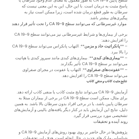
سطح پایین CA 19-9 به طور معمول به معنای عدم وجود سرطان یا
پاسخ مثبت به درمان است. با این حال، این به این معنی نیست که
سرطان به طور قطع درمان شده است، زیرا ممکن است نیاز به
پیگیری‌های بیشتر باشد.
موارد غیرسرطانی که می‌توانند سطح CA 19-9 را تحت تأثیر قرار دهند
برخی از بیماری‌ها و شرایط غیرسرطانی نیز می‌توانند سطح CA 19-9
را افزایش دهند:
– **
پانکراتیت حاد و مزمن
**: التهاب پانکراس می‌تواند سطح CA 19-9
را بالا ببرد.
– **
بیماری‌های کبدی
**: بیماری‌های کبدی مانند سیروز کبدی یا هپاتیت
می‌توانند بر سطح CA 19-9 تأثیر بگذارند.
– **
عفونت‌های صفراوی
**: التهاب یا عفونت در مجرای صفراوی
می‌تواند سطح CA 19-9 را افزایش دهد.
نتایج مثبت کاذب و منفی کاذب
آزمایش CA 19-9 می‌تواند نتایج مثبت کاذب یا منفی کاذب ارائه دهد.
برای مثال، ممکن است سطح CA 19-9 در برخی از بیماران مبتلا به
سرطان پایین باشد، یا در برخی افراد بدون سرطان بالا باشد. به همین
دلیل، نتایج این آزمایش باید در کنار دیگر یافته‌های بالینی و آزمایش‌های
تشخیصی مورد بررسی قرار گیرد.
روند آینده و تحقیقات
پژوهش‌ها در حال حاضر بر روی بهبود روش‌های آزمایش CA 19-9 و
شناسایی مارکرهای جدید در حال انجام است. هدف این تحقیقات