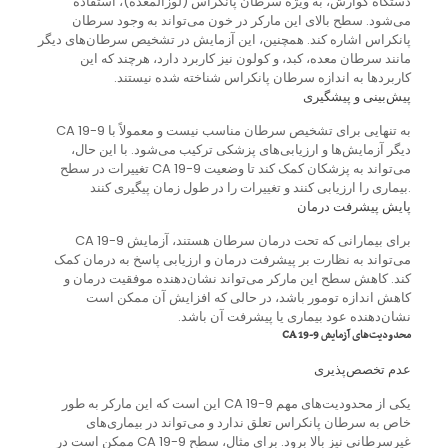
دستگاه گوارش، به ویژه سرطان پانکراس (لوزالمعده)، استفاده
می‌شود. سطح بالای این مارکر در خون می‌تواند به وجود سرطان
پانکراس اشاره کند. همچنین، این آزمایش در تشخیص سرطان‌های دیگر
مانند سرطان معده، کبد، و کولون نیز کاربرد دارد، هرچند که این
کاربردها به اندازه سرطان پانکراس شناخته شده نیستند.
پیش‌بینی و پیشگیری
CA 19-9 به تنهایی برای تشخیص سرطان مناسب نیست و معمولاً با
دیگر آزمایش‌ها و ارزیابی‌های پزشکی ترکیب می‌شود. با این حال،
تغییرات در سطح CA 19-9 می‌تواند به پزشکان کمک کند تا وضعیت
بیماری را ارزیابی کنند و تغییرات را در طول زمان پیگیری کنند.
پایش پیشرفت درمان
برای بیمارانی که تحت درمان سرطان هستند، آزمایش CA 19-9
می‌تواند به نظارت بر پیشرفت درمان و ارزیابی پاسخ به درمان کمک
کند. کاهش سطح این مارکر می‌تواند نشان‌دهنده موفقیت درمان و
کاهش اندازه تومور باشد، در حالی که افزایش آن ممکن است
نشان‌دهنده عود بیماری یا پیشرفت آن باشد.
محدودیت‌های آزمایش CA 19-9
عدم تخصص‌پذیری
یکی از محدودیت‌های مهم CA 19-9 این است که این مارکر به طور
خاص به سرطان پانکراس تعلق ندارد و می‌تواند در بیماری‌های
غیرسرطانی نیز بالا برود. برای مثال، سطح CA 19-9 ممکن است در