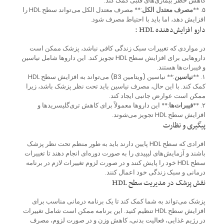
کاهش خطر بیماری‌های قلبی کمک کند.
۵. **
مصرف معتدل الکل
:** مصرف معتدل الکل می‌تواند سطح HDL را
افزایش دهد، اما باید با احتیاط مصرف شود.
دارو افزایش‌دهنده HDL :
در مواردی که تغییرات سبک زندگی کافی نباشد، پزشک ممکن است
داروهایی برای افزایش سطح HDL تجویز کند. این داروها شامل نیاسین
و فیبرات‌ها هستند.
۱. **
نیاسین
:** نیاسین (ویتامین B3) می‌تواند به افزایش سطح HDL
کمک کند. با این حال، مصرف نیاسین باید تحت نظر پزشک باشد، زیرا
ممکن است عوارض جانبی ایجاد کند.
۲. **
فیبرات‌ها
:** این داروها معمولاً برای کاهش تری‌گلیسریدها و
افزایش سطح HDL تجویز می‌شوند.
پیگیری و نظارت
افرادی که سطح HDL پایین دارند باید به طور منظم تحت نظر پزشک
باشند و آزمایش‌های لیپیدی را به صورت دوره‌ای انجام دهند تا تغییرات
سطح HDL خود را پایش کنند و در صورت لزوم تغییرات لازم در برنامه
درمانی و سبک زندگی خود اعمال کنند.
نقش پزشک در مدیریت سطح HDL
پزشک می‌تواند به شما کمک کند تا یک برنامه درمانی مناسب برای
افزایش سطح HDL تنظیم کنید. این برنامه ممکن است شامل تغییرات
در رژیم غذایی، فعالیت بدنی، کاهش وزن و در صورت لزوم، مصرف