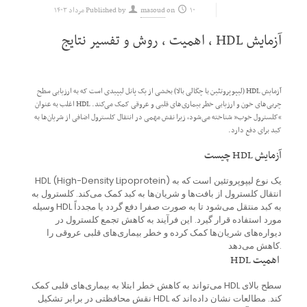
۱۰ مرداد ۱۴۰۳
on
masoud
Published by
آزمایش HDL ، اهمیت ، روش و تفسیر نتایج
آزمایش HDL (لیپوپروتئین با چگالی بالا) بخشی از یک پانل لیپیدی است که به ارزیابی سطح
چربی‌های خون و ارزیابی خطر بیماری‌های قلبی و عروقی کمک می‌کند. HDL اغلب به عنوان
“کلسترول خوب” شناخته می‌شود، زیرا نقش مهمی در انتقال کلسترول اضافی از شریان‌ها به
کبد برای دفع دارد.
آزمایش HDL چیست
HDL (High-Density Lipoprotein) یک نوع لیپوپروتئین است که به
انتقال کلسترول از بافت‌ها و شریان‌ها به کبد کمک می‌کند. کلسترول به
وسیله HDL به کبد منتقل می‌شود تا به صورت صفرا دفع گردد یا مجدداً
مورد استفاده قرار گیرد. این فرآیند به کاهش تجمع کلسترول در
دیواره‌های شریان‌ها کمک کرده و خطر بیماری‌های قلبی عروقی را
کاهش می‌دهد.
اهمیت HDL
سطح بالای HDL می‌تواند به کاهش خطر ابتلا به بیماری‌های قلبی کمک
کند. مطالعات نشان داده‌اند که HDL نقش محافظتی در برابر تشکیل