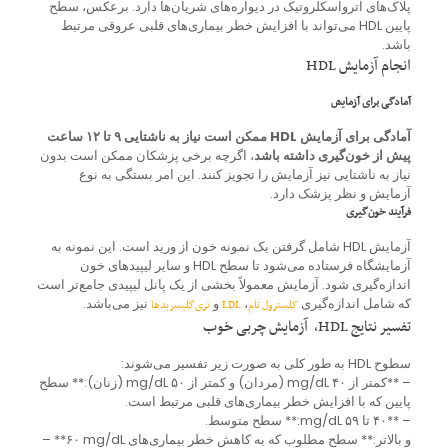
پلاک‌های آترواسکلروتیک در دیواره‌های شریان‌ها دارد. برعکس، سطح
پایین HDL می‌تواند با افزایش خطر بیماری‌های قلبی عروقی مرتبط
باشد.
انجام آزمایش HDL
آمادگی برای آزمایش
آمادگی برای آزمایش HDL ممکن است نیاز به ناشتایی ۹ تا ۱۲ ساعت
پیش از خون‌گیری داشته باشد
، اگرچه برخی پزشکان ممکن است بدون
نیاز به ناشتایی نیز آزمایش را تجویز کنند. این امر بستگی به نوع
آزمایش و نظر پزشک دارد.
فرآیند خون‌گیری
آزمایش HDL شامل گرفتن یک نمونه خون از ورید است. این نمونه به
آزمایشگاه فرستاده می‌شود تا سطح HDL و سایر لیپیدهای خون
اندازه‌گیری شود. آزمایش معمولاً بخشی از یک پانل لیپیدی جامع‌تر است
که شامل اندازه‌گیری
،
و
نیز می‌باشد.
کلسترول تام
LDL
تری‌گلیسریدها
تفسیر نتایج HDL، آزمایش چربی خوب
سطوح HDL به طور کلی به صورت زیر تفسیر می‌شوند:
– **کمتر از ۴۰ mg/dL (مردان) و کمتر از ۵۰ mg/dL (زنان):** سطح
پایین که با افزایش خطر بیماری‌های قلبی مرتبط است.
– **۴۰ تا ۵۹ mg/dL:** سطح متوسط.
– **۶۰ mg/dL و بالاتر:** سطح مطلوب که به کاهش خطر بیماری‌های