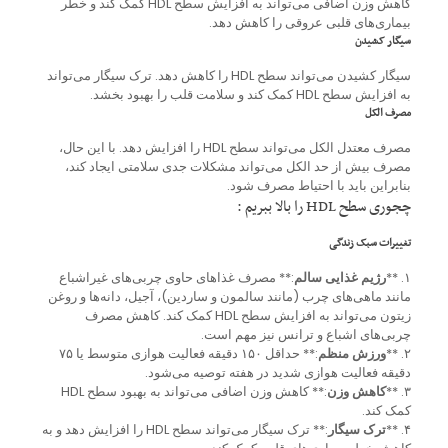
کاهش وزن اضافی می‌تواند به افزایش سطح HDL کمک کند و خطر
بیماری‌های قلبی عروقی را کاهش دهد.
سیگار کشیدن
سیگار کشیدن می‌تواند سطح HDL را کاهش دهد. ترک سیگار می‌تواند
به افزایش سطح HDL کمک کند و سلامت قلب را بهبود بخشد.
مصرف الکل
مصرف معتدل الکل می‌تواند سطح HDL را افزایش دهد. با این حال،
مصرف بیش از حد الکل می‌تواند مشکلات جدی سلامتی ایجاد کند،
بنابراین باید با احتیاط مصرف شود.
چجوری سطح HDL را بالا ببریم :
تغییرات سبک زندگی
۱. **
رژیم غذایی سالم
:** مصرف غذاهای حاوی چربی‌های غیراشباع
مانند ماهی‌های چرب (مانند سالمون و ساردین)، آجیل، دانه‌ها و روغن
زیتون می‌تواند به افزایش سطح HDL کمک کند. کاهش مصرف
چربی‌های اشباع و ترانس نیز مهم است.
۲. **
ورزش منظم
:** حداقل ۱۵۰ دقیقه فعالیت هوازی متوسط یا ۷۵
دقیقه فعالیت هوازی شدید در هفته توصیه می‌شود.
۳. **
کاهش وزن
:** کاهش وزن اضافی می‌تواند به بهبود سطح HDL
کمک کند.
۴. **
ترک سیگار
:** ترک سیگار می‌تواند سطح HDL را افزایش دهد و به