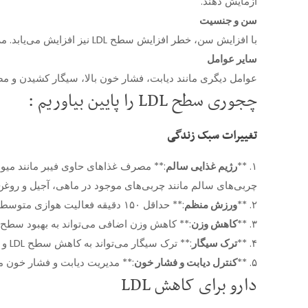
آزمایش دهند.
سن و جنسیت
با افزایش سن، خطر افزایش سطح LDL نیز افزایش می‌یابد. مردان معمولاً در سنین جوانی سطح LDL بالاتری نسبت به زنان دارند، اما پس از یائسگی، سطح LDL در زنان ممکن است افزایش یابد.
سایر عوامل
عوامل دیگری مانند دیابت، فشار خون بالا، سیگار کشیدن و مصرف الکل نیز می‌توانند بر سطح LDL تأثیر بگذار
چجوری سطح LDL را پایین بیاوریم :
تغییرات سبک زندگی
۱. **
رژیم غذایی سالم
چربی‌های سالم مانند چربی‌های موجود در ماهی، آجیل و روغن
۲. **
ورزش منظم
:** حداقل ۱۵۰ دقیقه فعالیت هوازی متوسط یا ۷۵ دقیقه فعالیت هوازی شدید در هفته توصیه می‌شود.
۳. **
کاهش وزن
:** کاهش وزن اضافی می‌تواند به بهبود سطح LDL کمک کند.
۴. **
ترک سیگار
:** ترک سیگار می‌تواند به کاهش سطح LDL و بهبود سلامت قلب کمک کند.
۵. **
کنترل دیابت و فشار خون
:** مدیریت دیابت و فشار خون می‌تواند 
دارو برای کاهش LDL