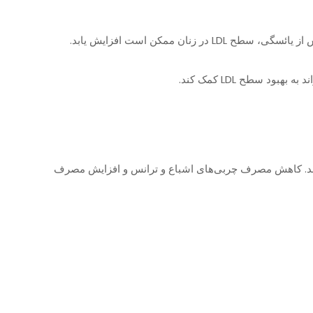
وی فیبر مانند میوه‌ها، سبزیجات، غلات کامل و حبوبات می‌تواند به کاهش سطح LDL کمک کند. کاهش مصرف چربی‌های اشباع و ترانس و افزایش مصرف