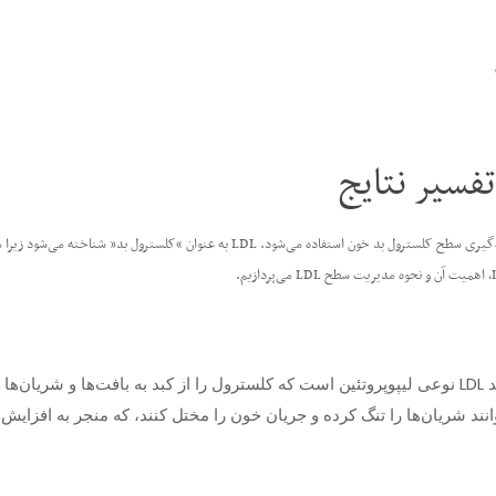
آزمایش LDL (لیپوپروتئین با چگالی کم) بخشی از پانل لیپیدی است که برای اندازه‌گیری سطح ک
توانند شریان‌ها را تنگ کرده و جریان خون را مختل کنند، که منجر به اف