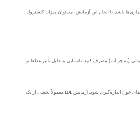
سطح بالای LDL می‌تواند نشانه‌ای از افزایش خطر این بیماری‌ها باشد. با انجام این آزمایش، می‌توان میزان کلسترول
یدنی (به جز آب) مصرف کنید. ناشتایی به دلیل تأثیر غذاها بر
برای انجام آزمایش LDL، یک نمونه خون وریدی از بازو گرفته می‌شود. این نمونه به آزمایشگاه فرستاده می‌شود تا سطح LDL و سایر لیپیدهای خون اندازه‌گیری شود. آزمایش LDL معمولاً بخشی از یک