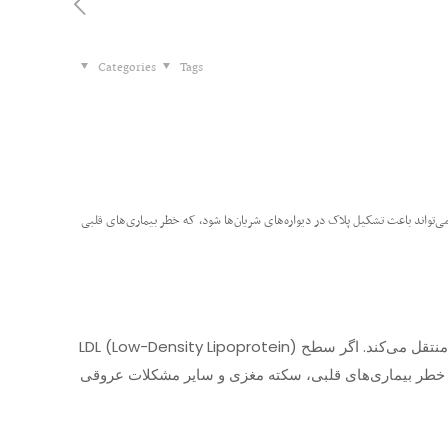
Categories
Tags
لسترول بد خون استفاده می‌شود. LDL به عنوان “کلسترول بد” شناخته می‌شود زیرا می‌تواند باعث تشکیل پلاک در دیواره‌های شریان‌ها شود، که خطر بیماری‌های قلبی
LDL (Low-Density Lipoprotein) نوعی لیپوپروتئین است که کلسترول را از کبد به بافت‌ها و شریان‌ها منتقل می‌کند. اگر سطح LDL بیش از حد بالا باشد، می‌تواند در دیواره‌های شریان‌ها تجمع یابد
زایش خطر بیماری‌های قلبی، سکته مغزی و سایر مشکلات عروقی