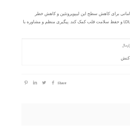
 با شناخت نقش LDL و تأثیرات آن بر سلامتی، می‌توان اقداماتی برای کاهش سطح این لیپوپروتئین و کاهش خطر
بیماری‌های قلبی انجام داد. ترکیبی از تغییرات سبک زندگی سالم و در صورت لزوم، استفاده از داروهای مناسب می‌تواند به بهبود سطح LDL و حفظ سلامت قلب کمک کند. پیگیری منظم و مشاوره با
ارسال
اکنش
Share