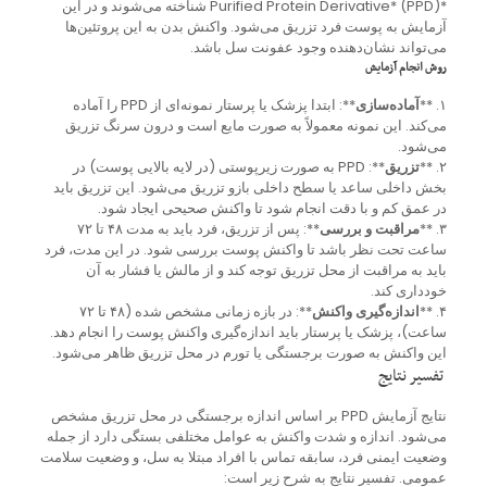
*Purified Protein Derivative* (PPD) شناخته می‌شوند و در این
آزمایش به پوست فرد تزریق می‌شود. واکنش بدن به این پروتئین‌ها
می‌تواند نشان‌دهنده وجود عفونت سل باشد.
روش انجام آزمایش
۱. **
آماده‌سازی
**: ابتدا پزشک یا پرستار نمونه‌ای از PPD را آماده
می‌کند. این نمونه معمولاً به صورت مایع است و درون سرنگ تزریق
می‌شود.
۲. **
تزریق
**: PPD به صورت زیرپوستی (در لایه بالایی پوست) در
بخش داخلی ساعد یا سطح داخلی بازو تزریق می‌شود. این تزریق باید
در عمق کم و با دقت انجام شود تا واکنش صحیحی ایجاد شود.
۳. **
مراقبت و بررسی
**: پس از تزریق، فرد باید به مدت ۴۸ تا ۷۲
ساعت تحت نظر باشد تا واکنش پوست بررسی شود. در این مدت، فرد
باید به مراقبت از محل تزریق توجه کند و از مالش یا فشار به آن
خودداری کند.
۴. **
اندازه‌گیری واکنش
**: در بازه زمانی مشخص شده (۴۸ تا ۷۲
ساعت)، پزشک یا پرستار باید اندازه‌گیری واکنش پوست را انجام دهد.
این واکنش به صورت برجستگی یا تورم در محل تزریق ظاهر می‌شود.
تفسیر نتایج
نتایج آزمایش PPD بر اساس اندازه برجستگی در محل تزریق مشخص
می‌شود. اندازه و شدت واکنش به عوامل مختلفی بستگی دارد از جمله
وضعیت ایمنی فرد، سابقه تماس با افراد مبتلا به سل، و وضعیت سلامت
عمومی. تفسیر نتایج به شرح زیر است: