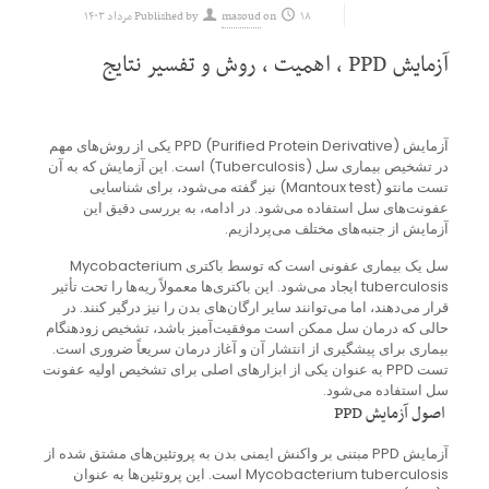
۱۸ مرداد ۱۴۰۳
on
masoud
Published by
آزمایش PPD ، اهمیت ، روش و تفسیر نتایج
آزمایش PPD (Purified Protein Derivative) یکی از روش‌های مهم
در تشخیص بیماری سل (Tuberculosis) است. این آزمایش که به آن
تست مانتو (Mantoux test) نیز گفته می‌شود، برای شناسایی
عفونت‌های سل استفاده می‌شود. در ادامه، به بررسی دقیق این
آزمایش از جنبه‌های مختلف می‌پردازیم.
سل یک بیماری عفونی است که توسط باکتری Mycobacterium
tuberculosis ایجاد می‌شود. این باکتری‌ها معمولاً ریه‌ها را تحت تأثیر
قرار می‌دهند، اما می‌توانند سایر ارگان‌های بدن را نیز درگیر کنند. در
حالی که درمان سل ممکن است موفقیت‌آمیز باشد، تشخیص زودهنگام
بیماری برای پیشگیری از انتشار آن و آغاز درمان سریعاً ضروری است.
تست PPD به عنوان یکی از ابزارهای اصلی برای تشخیص اولیه عفونت
سل استفاده می‌شود.
اصول آزمایش PPD
آزمایش PPD مبتنی بر واکنش ایمنی بدن به پروتئین‌های مشتق شده از
Mycobacterium tuberculosis است. این پروتئین‌ها به عنوان