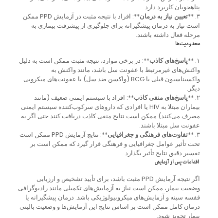
پناهجویان کاربرد دارد.
۳. **
تعیین نیاز به درمان
**: افراد با نتیجه مثبت در آزمایش PPD ممکن
است نیاز به درمان پیشگیرانه برای جلوگیری از پیشرفت بیماری به
مرحله فعال داشته باشند.
محدودیت‌ها
۱. **
پاسخ‌های کاذب
**: در برخی موارد، نتیجه مثبت ممکن است به دلیل
واکنش‌های غیرمرتبط با عفونت سل باشد، مانند واکنش به
واکسیناسیون قبلی با BCG (واکسن ضد سل) یا عفونت‌های میکروبی
دیگر.
۲. **
پاسخ‌های منفی کاذب
**: افراد با سیستم ایمنی ضعیف (مانند
بیماران مبتلا به HIV یا افرادی که داروهای سرکوب‌کننده سیستم ایمنی
مصرف می‌کنند) ممکن است نتایج منفی کاذب دریافت کنند حتی اگر به
عفونت سل مبتلا باشند.
۳. **
تفاوت‌های فرهنگی و جغرافیایی
**: نتایج آزمایش PPD ممکن است
تحت تأثیر عوامل جغرافیایی و فرهنگی قرار گیرد که ممکن است بر
تفسیر دقیق نتایج تأثیر بگذارد.
اقدامات پس از آزمایش
اگر نتیجه آزمایش PPD مثبت باشد، برای تأیید تشخیص و ارزیابی
وضعیت بیمار، ممکن است نیاز به آزمایش‌های تکمیلی مانند رادیوگرافی
قفسه سینه و آزمایش‌های میکروبیولوژیکی باشد. درمان پیشگیرانه یا
درمان کامل ممکن است بر اساس نتایج این آزمایش‌ها و وضعیت بالینی
بیمار تجویز شود.