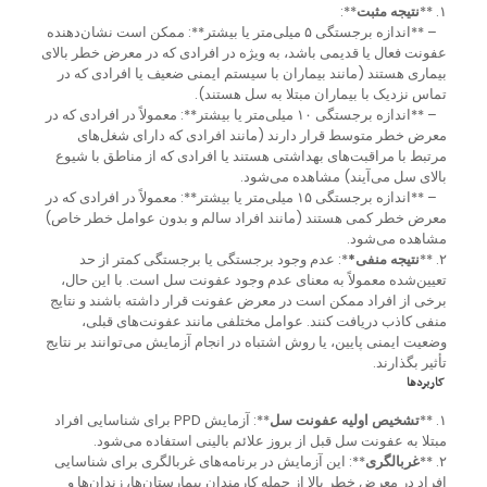
۱. **
نتیجه مثبت
**:
– **اندازه برجستگی ۵ میلی‌متر یا بیشتر**: ممکن است نشان‌دهنده
عفونت فعال یا قدیمی باشد، به ویژه در افرادی که در معرض خطر بالای
بیماری هستند (مانند بیماران با سیستم ایمنی ضعیف یا افرادی که در
تماس نزدیک با بیماران مبتلا به سل هستند).
– **اندازه برجستگی ۱۰ میلی‌متر یا بیشتر**: معمولاً در افرادی که در
معرض خطر متوسط قرار دارند (مانند افرادی که دارای شغل‌های
مرتبط با مراقبت‌های بهداشتی هستند یا افرادی که از مناطق با شیوع
بالای سل می‌آیند) مشاهده می‌شود.
– **اندازه برجستگی ۱۵ میلی‌متر یا بیشتر**: معمولاً در افرادی که در
معرض خطر کمی هستند (مانند افراد سالم و بدون عوامل خطر خاص)
مشاهده می‌شود.
۲. **
نتیجه منفی*
*: عدم وجود برجستگی یا برجستگی کمتر از حد
تعیین‌شده معمولاً به معنای عدم وجود عفونت سل است. با این حال،
برخی از افراد ممکن است در معرض عفونت قرار داشته باشند و نتایج
منفی کاذب دریافت کنند. عوامل مختلفی مانند عفونت‌های قبلی،
وضعیت ایمنی پایین، یا روش اشتباه در انجام آزمایش می‌توانند بر نتایج
تأثیر بگذارند.
کاربردها
۱. **
تشخیص اولیه عفونت سل
**: آزمایش PPD برای شناسایی افراد
مبتلا به عفونت سل قبل از بروز علائم بالینی استفاده می‌شود.
۲. **
غربالگری
**: این آزمایش در برنامه‌های غربالگری برای شناسایی
افراد در معرض خطر بالا از جمله کارمندان بیمارستان‌ها، زندان‌ها و