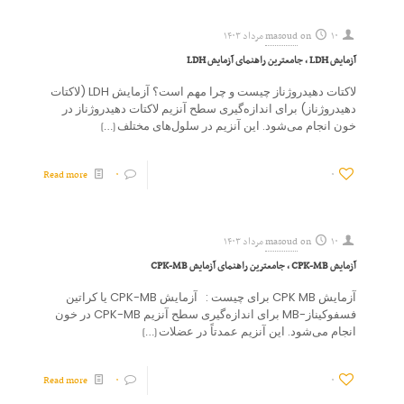
۱۰ مرداد ۱۴۰۳
on
masoud
آزمایش LDH ، جامعترین راهنمای آزمایش LDH
لاکتات دهیدروژناز چیست و چرا مهم است؟ آزمایش LDH (لاکتات
دهیدروژناز) برای اندازه‌گیری سطح آنزیم لاکتات دهیدروژناز در
خون انجام می‌شود. این آنزیم در سلول‌های مختلف
[…]
Read more
۰
۰
۱۰ مرداد ۱۴۰۳
on
masoud
آزمایش CPK-MB ، جامعترین راهنمای آزمایش CPK-MB
آزمایش CPK MB برای چیست : آزمایش CPK-MB یا کراتین
فسفوکیناز-MB برای اندازه‌گیری سطح آنزیم CPK-MB در خون
انجام می‌شود. این آنزیم عمدتاً در عضلات
[…]
Read more
۰
۰