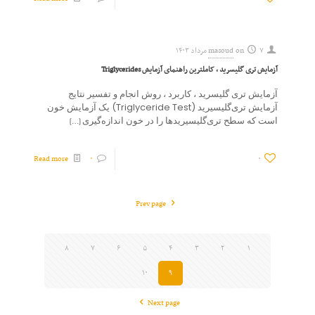
۷ مرداد ۱۴۰۳
on
masoud
آزمایش تری گلیسرید ، کاملترین راهنمای آزمایش Triglycerides
آزمایش تری گلیسرید ، کاربرد ، روش انجام و تفسیر نتایج
آزمایش تری‌گلیسیرید (Triglyceride Test) یک آزمایش خون
است که سطح تری‌گلیسیریدها را در خون اندازه‌گیری
[…]
Read more
۰
۰
Prev page
۸
۷
۶
۵
۴
۳
۲
۱
۱۰
۹
Next page